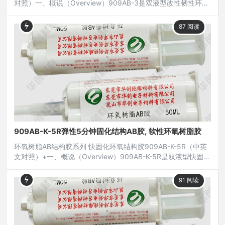
对照）一、概说（Overview）909AB-3是双液型改性韧性环氧
树脂结构胶，用于常温或中温固化，固化后接着层有较高的硬
度且胶层柔韧，因而可承受特强之冲击与震动，接着层具有良
87
阅读
好之机械特性与电绝缘性，能承受温度之变动及挠曲撕剥应
力，无腐蚀性；本产品对金属塑胶附着力强，广泛应用于各类
电子元器件、电工电器、土木工程、机电五金、磁性元件、光
909AB-K-5R弹性5分钟固化结构AB胶, 软性环氧树脂胶
环氧树脂AB结构胶系列 快固化环氧结构胶909AB-K-5R（中英
文对照）+一、概说（Overview）909AB-K-5R是双液型快固化
弹性环氧树脂结构胶，用于常温或低温快固化，固化后接着层有
较高的硬度，因而可承受特强之冲击与震动，接着层具有良好之
91
阅读
机械特性与电绝缘性，能承受温度之变动及挠曲撕剥应力，无腐
蚀性；广泛应用于各类电子元器件、电工电器、土木工程、机电
五金、磁性元件、光电产品、汽配组件以及