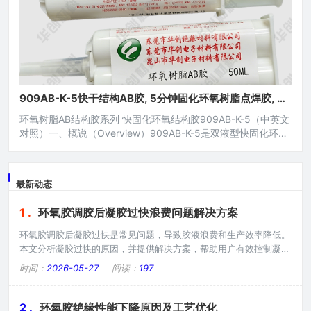
909AB-K-5快干结构AB胶, 5分钟固化环氧树脂点焊胶, 高
强度强力电子胶水
环氧树脂AB结构胶系列 快固化环氧结构胶909AB-K-5（中英文
对照）一、概说（Overview）909AB-K-5是双液型快固化环氧
树脂结构胶，用于常温或低温快固化，固化后接着层有较高的硬
度，因而可承受特强之冲击与震动，接着层具有良好之机械特性
与电绝缘性，能承受温度之变动及挠曲撕剥应力，无腐蚀性；广
最新动态
泛应用于各类电子元器件、电工电器、土木工程、机电五金、磁
性元件、光电产品、汽配组件以及金属、陶瓷
1 .
环氧胶调胶后凝胶过快浪费问题解决方案
环氧胶调胶后凝胶过快是常见问题，导致胶液浪费和生产效率降低。
本文分析凝胶过快的原因，并提供解决方案，帮助用户有效控制凝胶
时间。凝胶过快问题。浪费严重：胶液未用完即固化，浪费XX%。效
时间：
2026-05-27
阅读：
197
率低下：频繁调胶增加工作时间。质量风险：凝胶胶液可能影响粘接
质量。成本增加：材料浪费增加成本。主要原因分析。温度过高：环
境温度升高加速反应。调胶量大：大量调胶产热加速固化。促进剂过
2 .
环氧胶绝缘性能下降原因及工艺优化