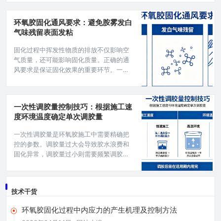
高。一、滚筒施胶的特点与适用场景滚筒
施胶的优势：操作省力，特别适合大面积
环氧胶固化通风要求：避免胺雾发白
连续作业；涂胶均匀性好，厚度可控；效
气味残留表面发粘
率高，可实现半自动化或自动化；适用范
围广，平面和简单曲面都可使用。适用场
固化过程中挥发性物质的排放不仅影响空
景：人造石材和天然石材的复合粘接；金
气质量，还可能影响固化质量。正确的通
属板材的结构粘接；木质板材的拼接和覆
风要求是保证固化效果的重要环节。一、
面；
通风的重要性为什么固化需要通风：胺雾
问题：某些胺类固化剂在固化过程中会释
放胺雾；胺雾遇空气中的水分形成白雾；
一次性调胶量控制技巧：根据施工速
导致表面发白影响外观。气味问题：固化
度环境温度确定单次调胶量
过程释放的挥发性物质有气味；影响操作
人员健康；气味残留影响产品使用。氧气
一次性调胶量是环氧胶施工中需要精确把
供应：部分固化反应需要氧气参与；特别
控的参数。调胶量过大会导致胶水浪费和
是某些改性体系的表面固化；通风有助于
固化异常，调胶量过小则需要频繁调胶影
表面
响效率。科学确定单次调胶量需要综合考
虑施工速度、环境温度、胶水特性三个因
素。一、可操作时间的概念与意义可操作
技术干货
时间也称为适用期或开放时间，是指从A剂
和B剂混合开始，到胶液黏度增大到难以施
环氧胶固化过程中内应力的产生机理及控制方法
工为止的时间段。超过可操作时间后，胶