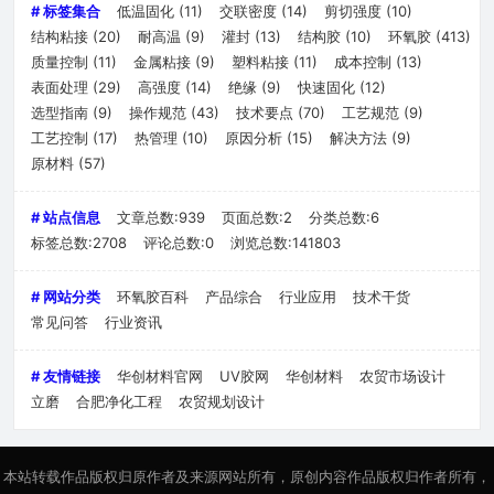
# 标签集合
低温固化
(11)
交联密度
(14)
剪切强度
(10)
结构粘接
(20)
耐高温
(9)
灌封
(13)
结构胶
(10)
环氧胶
(413)
质量控制
(11)
金属粘接
(9)
塑料粘接
(11)
成本控制
(13)
表面处理
(29)
高强度
(14)
绝缘
(9)
快速固化
(12)
选型指南
(9)
操作规范
(43)
技术要点
(70)
工艺规范
(9)
工艺控制
(17)
热管理
(10)
原因分析
(15)
解决方法
(9)
原材料
(57)
# 站点信息
文章总数:939
页面总数:2
分类总数:6
标签总数:2708
评论总数:0
浏览总数:141803
# 网站分类
环氧胶百科
产品综合
行业应用
技术干货
常见问答
行业资讯
# 友情链接
华创材料官网
UV胶网
华创材料
农贸市场设计
立磨
合肥净化工程
农贸规划设计
本站转载作品版权归原作者及来源网站所有，原创内容作品版权归作者所有，