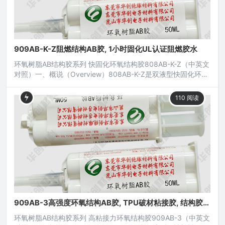
909AB-K-Z阻燃结构AB胶, 1小时固化UL认证阻燃胶水
环氧树脂AB结构胶系列 快固化环氧结构胶808AB-K-Z（中英文
对照）一、概说（Overview）808AB-K-Z是双液型快固化环氧
树脂结构胶，用于常温或低温快固化，固化后接着层有较高的
硬度，因而可承受特强之冲击与震动，接着层具有良好之机械
110
阅读
特性与电绝缘性，能承受温度之变动及挠曲撕剥应力，无腐蚀
性；广泛应用于各类电子元器件、电工电器、土木工程、机电
五金、磁性元件、光电产品、汽配组件以及金属、陶瓷
909AB-3高强度环氧结构AB胶, TPU破材粘接胶, 结构胶水
TPU专用
环氧树脂AB结构胶系列 高粘接力环氧结构胶909AB-3（中英文