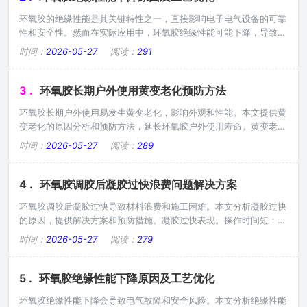
多：固化促进剂过量添加。配方问题：配方
环氧胶的绝缘性能是其关键特性之一，直接影响电子电气设备的可靠
性和安全性。然而在实际应用中，环氧胶绝缘性能可能下降，导致设
备失效。本文分析环氧胶绝缘性能下降的原因，并提供工艺优化方
时间：
2026-05-27
阅读：
291
案。绝缘性能下降原因。材料因素：填料杂质、水分含量高、离子含
量超标。工艺因素：固化不完全、气泡缺陷、界面污染。环境因素：
高温高湿、化学腐蚀、紫外老化。设计因素：厚度不足、结构不合
3 .
环氧胶长期户外使用黄变老化预防方法
理、应力集中。主要问题表现。绝缘电阻下降：绝
环氧胶长期户外使用易发生黄变老化，影响外观和性能。本文提供黄
变老化的原因分析和预防方法，延长环氧胶户外使用寿命。黄变老化
机理。光氧化：紫外线引发氧化反应。热氧化：高温加速氧化反应。
时间：
2026-05-27
阅读：
289
水解：水分导致化学降解。污染物：空气中的污染物催化老化。影响
因素。紫外线强度：阳光照射强度和时长。温度：高温加速老化反
应。湿度：高湿度促进水解。污染物：臭氧、二氧化硫等加速老化。
4 .
环氧胶调胶后凝胶过快浪费问题解决方案
预防方法一：配方优化。紫外线吸收剂：吸收紫
环氧胶调胶后凝胶过快导致材料浪费和施工困难。本文分析凝胶过快
的原因，提供解决方案和预防措施。凝胶过快表现。操作时间短：调
胶后很快变稠无法施工。提前固化：未施工就部分固化。材料浪费：
时间：
2026-05-27
阅读：
279
未使用胶液固化报废。施工质量差：胶液太稠影响施工。原因分析。
温度过高：环境温度高加速反应。比例错误：固化剂比例过高。混合
剧烈：剧烈混合产生热量。催化剂多：配方中催化剂过多。批次问
5 .
环氧胶绝缘性能下降原因及工艺优化
题：原材料批次差异。解决方案一：温度控制。
环氧胶绝缘性能下降会导致电气故障和安全风险。本文分析绝缘性能