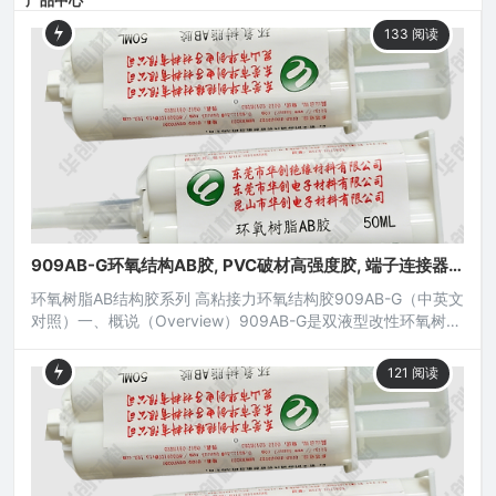
产品中心
133
阅读
909AB-G环氧结构AB胶, PVC破材高强度胶, 端子连接器
防水胶
环氧树脂AB结构胶系列 高粘接力环氧结构胶909AB-G（中英文
对照）一、概说（Overview）909AB-G是双液型改性环氧树脂
结构胶，用于常温或低温固化，固化后接着层有较高的硬度且
胶层柔韧，因而可承受特强之冲击与震动，接着层具有良好之
121
阅读
机械特性与电绝缘性，能承受温度之变动及挠曲撕剥应力，无
腐蚀性；本产品对金属塑胶附着力强，广泛应用于各类电子元
器件、电工电器、土木工程、机电五金、磁性元件、光电产