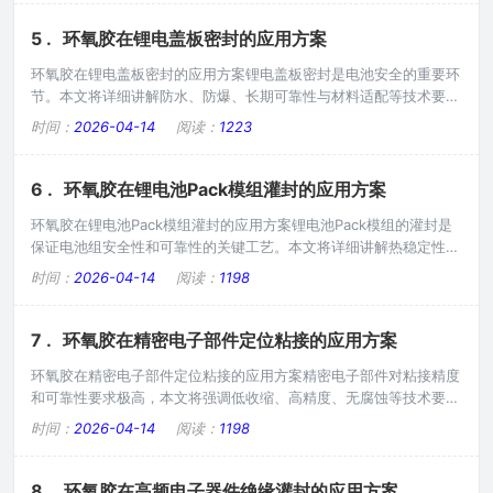
束可能接触油污。选用耐油型产品，能够抵抗油类侵蚀；通过耐油测
试验证；确保长期稳定。三、耐温设计新能源线束工作温度较高。长
5 .
环氧胶在锂电盖板密封的应用方案
期工作温度应达到80℃以上；短期耐温应达
环氧胶在锂电盖板密封的应用方案锂电盖板密封是电池安全的重要环
节。本文将详细讲解防水、防爆、长期可靠性与材料适配等技术要
点。一、锂电盖板的工作特点锂电盖板是电池的密封部件，需要防止
时间：
2026-04-14
阅读：
1223
电解液泄漏；防止水分进入电池内部；承受一定的压力变化；对密封
性能要求极高。因此需要选用高性能密封产品。二、防水设计防水是
盖板密封的基本要求。防水等级应达到IP67以上；选用弹性好产品，
6 .
环氧胶在锂电池Pack模组灌封的应用方案
能够适应温度变化引起的膨胀收缩；灌封厚
环氧胶在锂电池Pack模组灌封的应用方案锂电池Pack模组的灌封是
保证电池组安全性和可靠性的关键工艺。本文将详细讲解热稳定性、
阻燃、结构强度与施工工艺等技术要点。一、Pack模组的工作环境
时间：
2026-04-14
阅读：
1198
锂电池Pack模组在工作中面临多种挑战：多个电芯紧密排列，散热
困难；工作电流大，产生热量多；存在振动和冲击；对安全性能要求
极高。因此灌封材料需要具备热稳定性、阻燃、结构强度等多方面性
7 .
环氧胶在精密电子部件定位粘接的应用方案
能。二、热稳定性设计Pack模
环氧胶在精密电子部件定位粘接的应用方案精密电子部件对粘接精度
和可靠性要求极高，本文将强调低收缩、高精度、无腐蚀等技术要
点，为工程师提供实用指导。一、精密电子部件的特点精密电子部件
时间：
2026-04-14
阅读：
1198
精度要求高，通常在0.01mm级别；尺寸敏感，任何变形都会影响性
能；许多部件有镀层或涂层，需要考虑相容性。因此对环氧胶有低收
缩、高精度、无腐蚀的要求。二、低收缩要求收缩会影响精密部件的
8 .
环氧胶在高频电子器件绝缘灌封的应用方案