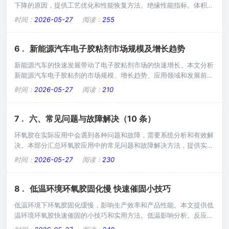
下降的原因，提供工艺优化和性能恢复方法。绝缘性能指标。体积电
阻率：˃10^12Ω·cm。表面电阻率：˃10^11Ω。介电强度：
时间：
2026-05-27
阅读：
255
˃15kV/mm。介电常数：适中，稳定。损耗因子：˂0.01。下降原因
分析。材料污染：杂质、水分、离子污染。固化不完全：固化剂不足
或条件不当。环境老化：湿热、紫外、热老化。机械损伤：裂纹、气
6 .
新能源汽车电子胶粘剂市场规模及增长趋势
泡、缺陷。化学侵蚀：酸碱
新能源汽车的快速发展带动了电子胶粘剂市场的快速增长。本文分析
新能源汽车电子胶粘剂的市场规模、增长趋势、应用领域和发展前
景，为行业投资和技术发展提供参考。市场规模分析。2025年全球
时间：
2026-05-27
阅读：
210
新能源汽车电子胶粘剂市场规模达到XX亿美元，预计2026年增长至
XX亿美元，年复合增长率XX%。中国市场占全球份额约XX%，是全
球最大市场。主要增长驱动因素包括：新能源汽车销量增长、电动化
7 .
六、常见问题与故障解决（10 条）
程度提高、智能网联技术普及。应用
环氧胶在实际应用中会遇到各种问题和故障，需要系统分析和有效解
决。本部分汇总环氧胶应用中的常见问题和故障解决方法，提供实用
的技术指导和解决方案。问题分类。粘接问题：开裂、脱落、强度不
时间：
2026-05-27
阅读：
230
足。固化问题：不固化、固化慢、固化不完全。性能问题：硬度不
足、黄变老化、绝缘下降。工艺问题：气泡、流挂、混合不均。材料
问题：储存变质、分层、沉淀。分析方法。问题描述：详细描述问题
8 .
低温环境环氧胶固化慢 快速催固小技巧
现象、发生条件。原因分析：从材料、工艺、环
低温环境下环氧胶固化缓慢，影响生产效率和产品性能。本文提供低
温环境环氧胶快速催固的小技巧和实用方法。低温影响分析。反应速
率：温度每降低10℃，反应速率降低一半。粘度增加：低温下粘度