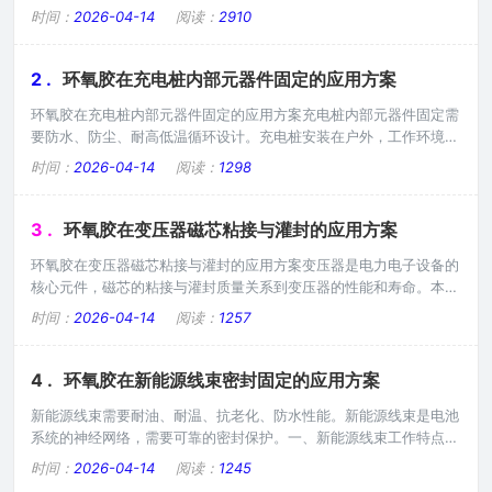
参数，直接影响粘接/灌封质量、内应力水平和尺寸精度。一、固化
时间：
2026-04-14
阅读：
2910
收缩的机理1. 分子层面的收缩机理（1）范德华距离转变为共价键距
离：- 液态时分子间距离：0.3-0.5 nm（范德华力作用）- 固化后共
价键距离：0.15 nm（C-C键约0.154 nm）- 距离缩短导致体积收缩
2 .
环氧胶在充电桩内部元器件固定的应用方案
（2
环氧胶在充电桩内部元器件固定的应用方案充电桩内部元器件固定需
要防水、防尘、耐高低温循环设计。充电桩安装在户外，工作环境复
杂，需要综合考虑多方面性能。一、充电桩工作环境充电桩安装在户
时间：
2026-04-14
阅读：
1298
外，面临多种环境挑战：雨水和潮湿环境，需要防水；灰尘污染，需
要防尘；温度变化大，从-40℃到+80℃；长期户外使用，需要耐
候。需要选用综合性能好的产品。二、防水设计防水是户外设备的基
3 .
环氧胶在变压器磁芯粘接与灌封的应用方案
本要求。防水等级应达到IP65以上；选
环氧胶在变压器磁芯粘接与灌封的应用方案变压器是电力电子设备的
核心元件，磁芯的粘接与灌封质量关系到变压器的性能和寿命。本文
将详细说明粘接强度、耐热冲击、绝缘耐压等关键技术要点。一、变
时间：
2026-04-14
阅读：
1257
压器的工作特点变压器在工作过程中会产生大量热量，温度可达80-
120℃，并且存在热胀冷缩的周期变化。磁芯材料通常是铁氧体或硅
钢片，脆性大，对应力敏感。因此灌封材料需要具备：良好的粘接强
4 .
环氧胶在新能源线束密封固定的应用方案
度，固定磁芯；优异的耐热冲击性能，抵
新能源线束需要耐油、耐温、抗老化、防水性能。新能源线束是电池
系统的神经网络，需要可靠的密封保护。一、新能源线束工作特点新
能源线束工作环境复杂：可能接触油污；工作温度较高；振动较大；
时间：
2026-04-14
阅读：
1245
需要长期稳定。需要选用综合性能好的产品。二、耐油设计新能源线