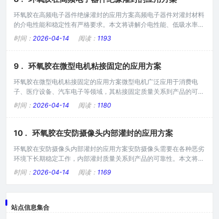
定位精度。固化收缩率应小于1%，优选0
环氧胶在高频电子器件绝缘灌封的应用方案高频电子器件对灌封材料
的介电性能和稳定性有严格要求。本文将讲解介电性能、低吸水率、
耐温等级匹配等技术要点，帮助工程师选择合适的产品。一、高频电
时间：
2026-04-14
阅读：
1193
子器件的特点高频电子器件工作在GHz级别频率，对材料介电性能敏
感。介电常数会影响信号传输速度；介电损耗会造成信号衰减；吸潮
会改变介电性能；温度变化会引起介电性能漂移。因此需要选择专用
9 .
环氧胶在微型电机粘接固定的应用方案
的低介电产品。二、介电性能要求高频应用
环氧胶在微型电机粘接固定的应用方案微型电机广泛应用于消费电
子、医疗设备、汽车电子等领域，其粘接固定质量关系到产品的可靠
性和寿命本文将重点讲抗震动、耐高低温、与铜线/铁芯的相容性等
时间：
2026-04-14
阅读：
1180
技术要点。一、微型电机的工作特点微型电机转速高，通常在
10000-50000rpm之间，产生的离心力和震动大；尺寸小，精度要
求高；散热条件有限，温升较高；对噪音和振动敏感。因此灌封材料
10 .
环氧胶在安防摄像头内部灌封的应用方案
需要具备高强度、低应力、良好韧性等特点
环氧胶在安防摄像头内部灌封的应用方案安防摄像头需要在各种恶劣
环境下长期稳定工作，内部灌封质量关系到产品的可靠性。本文将讲
防水、防雾、耐温循环、结构稳定性等技术要点，提供实用方案。
时间：
2026-04-14
阅读：
1169
一、安防摄像头工作环境安防摄像头通常安装在户外，面临复杂环境
考验：雨水和潮湿，长期在95%以上高湿度环境工作；温度变化，
从-40℃到+60℃的年度温差；阳光直射，紫外线加速材料老化；震
站点信息集合
动，如风吹、轻微碰撞等。因此需要选用高