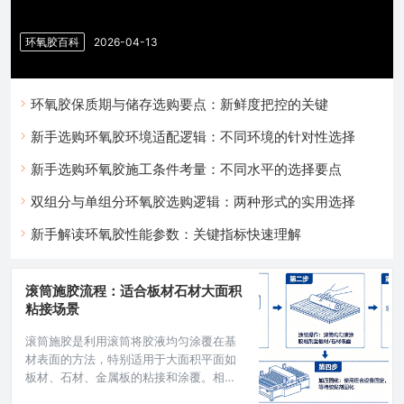
重要结构用途不能省。选可靠性高的产品。选服务好的厂家。多花的钱
值得。避免出问题损失更大。成本控制技巧根据实际需求选型。不买最
环氧胶百科
2026-04-13
贵也不买最便宜。适当批量降低成本。选通用型号更便宜。保质期快到
的产品更便宜。结语性价比因需而定，该省省该花花。
环氧胶保质期与储存选购要点：新鲜度把控的关键
新手选购环氧胶环境适配逻辑：不同环境的针对性选择
新手选购环氧胶施工条件考量：不同水平的选择要点
双组分与单组分环氧胶选购逻辑：两种形式的实用选择
新手解读环氧胶性能参数：关键指标快速理解
滚筒施胶流程：适合板材石材大面积
粘接场景
滚筒施胶是利用滚筒将胶液均匀涂覆在基
材表面的方法，特别适用于大面积平面如
板材、石材、金属板的粘接和涂覆。相比
刮刀施胶，滚筒施胶操作更省力、效率更