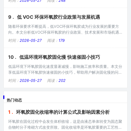
时间：
2026-05-27
阅读：
248
增加，流动性差。混合困难：低温下混合不均匀。固化不完全：低温
固化可能不完全。催固方法一：加热催固。预热基材：基材预热到
20-30℃。加热固化：烘箱或热风加热固化。局部加热：热点或加热
9 .
低 VOC 环保环氧胶行业政策与发展机遇
板局部加热。红外加热：红外线快速加热。
随着环保要求不断提高，低VOC环保环氧胶成为行业发展的重要方
向。本文分析低VOC环保环氧胶的行业政策、技术发展和市场机遇。
环保政策背景。VOC排放标准：各国制定严格的VOC排放限值。环
时间：
2026-05-27
阅读：
179
保法规：RoHS、REACH等法规限制有害物质。绿色制造：鼓励使用
环保材料，减少污染。碳减排：低碳经济推动环保材料发展。低VOC
技术路线。水性环氧：水作为分散介质，VOC极低。无溶剂环氧：
10 .
低温环境环氧胶固化慢 快速催固小技巧
100%固含量，无VOC排放
低温环境下环氧胶固化速度显著减慢，影响施工效率和质量。本文分
享低温环境下环氧胶快速催固的小技巧，帮助用户解决固化慢的问
题。低温固化问题。温度影响：温度每降低10℃，固化时间延长XX
时间：
2026-05-27
阅读：
202
倍。黏度增加：低温导致黏度升高，流动性差。反应速率下降：化学
反应速率随温度下降。固化不完全：低温固化不彻底，性能下降。快
速催固方法。加热设备：使用烘箱、加热板、热风枪。红外加热：红
热门动态
外灯照射加速固化。反应促进剂：添加固化促
1 .
环氧胶固化收缩率的计算公式及影响因素分析
环氧胶在固化过程中会发生体积收缩，这是由液态单体转变为固态聚
合物时分子堆砌方式改变所致。固化收缩率是环氧胶重要的工艺性能