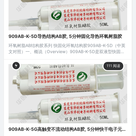
909AB-K-5D导热结构AB胶, 5分钟固化导热环氧树脂胶
环氧树脂AB结构胶系列 快固化环氧结构胶909AB-K-5D（中英
文对照）一、概说（Overview）909AB-K-5D是双液型快固化
导热环氧树脂结构胶，用于常温或低温快固化，固化后接着层
有较高的硬度，因而可承受特强之冲击与震动，接着层具有良
111
阅读
好之机械特性与电绝缘性，能承受温度之变动及挠曲撕剥应
力，无腐蚀性；广泛应用于各类电子元器件、电工电器、土木
工程、机电五金、磁性元件、光电产品、汽配组件以及金
909AB-K-5G高触变不流动结构AB胶, 5分钟快干电子元器
件粘接胶